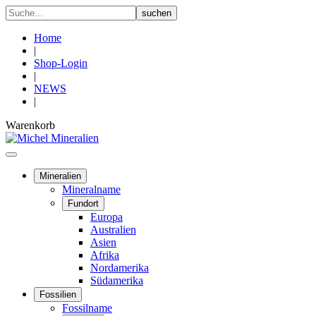
Home
|
Shop-Login
|
NEWS
|
Warenkorb
Mineralien
Mineralname
Fundort
Europa
Australien
Asien
Afrika
Nordamerika
Südamerika
Fossilien
Fossilname