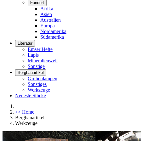
Fundort
Afrika
Asien
Australien
Europa
Nordamerika
Südamerika
Literatur
Emser Hefte
Lapis
Mineralienwelt
Sonstige
Bergbauartikel
Grubenlampen
Sonstiges
Werkzeuge
Neueste Stücke
>> Home
Bergbauartikel
Werkzeuge