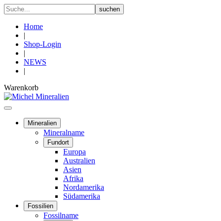
Home
|
Shop-Login
|
NEWS
|
Warenkorb
Mineralien
Mineralname
Fundort
Europa
Australien
Asien
Afrika
Nordamerika
Südamerika
Fossilien
Fossilname