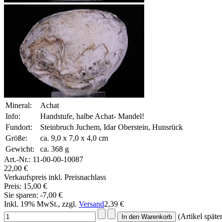
Mineral:
Achat
Info:
Handstufe, halbe Achat- Mandel!
Fundort:
Steinbruch Juchem, Idar Oberstein, Hunsrück
Größe:
ca. 9,0 x 7,0 x 4,0 cm
Gewicht:
ca. 368 g
Art.-Nr.:
11-00-00-10087
22,00 €
Verkaufspreis inkl. Preisnachlass
Preis:
15,00 €
Sie sparen:
-7,00 €
Inkl. 19% MwSt., zzgl.
Versand
2,39 €
(Artikel späte