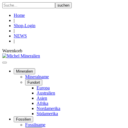
Home
|
Shop-Login
|
NEWS
|
Warenkorb
Mineralien
Mineralname
Fundort
Europa
Australien
Asien
Afrika
Nordamerika
Südamerika
Fossilien
Fossilname