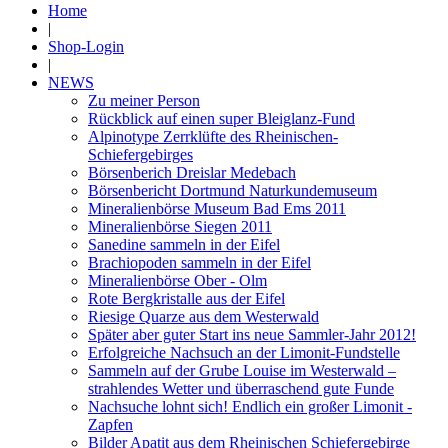
Home
|
Shop-Login
|
NEWS
Zu meiner Person
Rückblick auf einen super Bleiglanz-Fund
Alpinotype Zerrklüfte des Rheinischen-
Schiefergebirges
Börsenberich Dreislar Medebach
Börsenbericht Dortmund Naturkundemuseum
Mineralienbörse Museum Bad Ems 2011
Mineralienbörse Siegen 2011
Sanedine sammeln in der Eifel
Brachiopoden sammeln in der Eifel
Mineralienbörse Ober - Olm
Rote Bergkristalle aus der Eifel
Riesige Quarze aus dem Westerwald
Später aber guter Start ins neue Sammler-Jahr 2012!
Erfolgreiche Nachsuch an der Limonit-Fundstelle
Sammeln auf der Grube Louise im Westerwald –
strahlendes Wetter und überraschend gute Funde
Nachsuche lohnt sich! Endlich ein großer Limonit -
Zapfen
Bilder Apatit aus dem Rheinischen Schiefergebirge