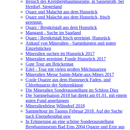
Besuch des Kreisbergbaumuseums, in Sassenroth, bei
Herdorf, Siegerland
Quarz und Malachit aus dem Hunsrück
Quarz und Malachit aus dem Hunsrück, frisch
gereinigt.
Quarz / Bergkristall aus dem Hunsrück
Manganit - Suche im Saarland
Quarz / Bergkristall frisch gereinigt, Hunsrück
Ankauf von Mineralien - Sammlungen und guten
Einzelstücken
Mineralien suchen im Hunsrück 2017
Mineralien gereinigt, Funde Hunsrück 2017
Gute Tour am Brückentag
Eifel - Tour mit vielen großen Milchquarzen
Mineralien Messe Sainte-Marie-aux-Mines 2017
Coole Quarze aus dem Hunsrueck Faden- und
Chloritquarze der Spitzenklasse
Die Mineralien Sonderausstellung im Schloss Diez
Die Sammelsaison 2018 hat direkt am 01.01. mit einem
guten Fund angefangen
Mineralienbörse Wilnsdorf 2018
Sammeltour im Taunus Februar 2018. Auf der Suche
nach Eisenphosphat usw
In Erinnerung an eine schöne Sonderausstellung
Bergbaumuseum Bad Ems 2004 Quarze und Erze aus