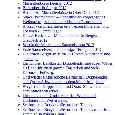
Mineralienbörse Dreislar 2012
Börsenbericht Siegen 2012
Bericht zur Mineralienbörse in Ober-Olm 2012
Super Hydrohämatit – Handstufe als vorgezogenes
Weihnachtsgeschenk unter kleinem Tannenbaum
Ankauf von Einzelstufen und ganzen Mineralien und
Fossilien - Sammlungen
Kurzer Bericht zur Mineralienbörse in Bergisch
Gladbach 2012
Start in die Mineralien - Sammelsaison 2013
Erste Sammelversuche im eisigen Frühjahr 2013
Die ersten Bergkristalle für 2013 vom Mittelrhein sind
gereinigt.
Ein schöner Bergkristall-Doppelender und super Wetter
als Lohn für einen ganzen Tag Arbeit und viele
Kilometer Fußweg.
Und wieder einige schöne Bergkristall-Doppelender
und Quarz-Schwimmer aus dem Mittelrheingebiet.
Bergkristall-Doppelender und Quarz-Schwimmer aus
dem Mittelrheingebiet.
Limonit von der Grube Friedrich Wilhelm bei
Horhausen im Westerwaldd
Schöne neue Bergkristalle aus dem Taunus
Schöne neue Bergkristalle aus dem Taunus, nun frisch
gereinigt, in vollem Glanz!