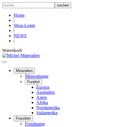
Home
|
Shop-Login
|
NEWS
|
Warenkorb
Mineralien
Mineralname
Fundort
Europa
Australien
Asien
Afrika
Nordamerika
Südamerika
Fossilien
Fossilname