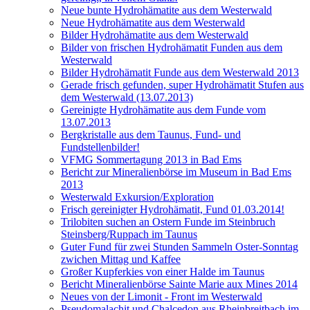
Neue bunte Hydrohämatite aus dem Westerwald
Neue Hydrohämatite aus dem Westerwald
Bilder Hydrohämatite aus dem Westerwald
Bilder von frischen Hydrohämatit Funden aus dem
Westerwald
Bilder Hydrohämatit Funde aus dem Westerwald 2013
Gerade frisch gefunden, super Hydrohämatit Stufen aus
dem Westerwald (13.07.2013)
Gereinigte Hydrohämatite aus dem Funde vom
13.07.2013
Bergkristalle aus dem Taunus, Fund- und
Fundstellenbilder!
VFMG Sommertagung 2013 in Bad Ems
Bericht zur Mineralienbörse im Museum in Bad Ems
2013
Westerwald Exkursion/Exploration
Frisch gereinigter Hydrohämatit, Fund 01.03.2014!
Trilobiten suchen an Ostern Funde im Steinbruch
Steinsberg/Ruppach im Taunus
Guter Fund für zwei Stunden Sammeln Oster-Sonntag
zwichen Mittag und Kaffee
Großer Kupferkies von einer Halde im Taunus
Bericht Mineralienbörse Sainte Marie aux Mines 2014
Neues von der Limonit - Front im Westerwald
Pseudomalachit und Chalcedon aus Rheinbreitbach im