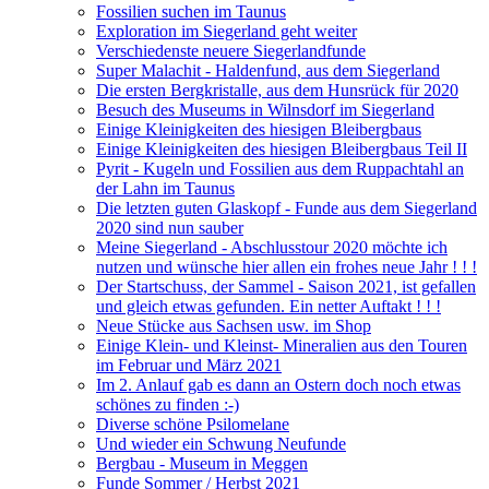
Fossilien suchen im Taunus
Exploration im Siegerland geht weiter
Verschiedenste neuere Siegerlandfunde
Super Malachit - Haldenfund, aus dem Siegerland
Die ersten Bergkristalle, aus dem Hunsrück für 2020
Besuch des Museums in Wilnsdorf im Siegerland
Einige Kleinigkeiten des hiesigen Bleibergbaus
Einige Kleinigkeiten des hiesigen Bleibergbaus Teil II
Pyrit - Kugeln und Fossilien aus dem Ruppachtahl an
der Lahn im Taunus
Die letzten guten Glaskopf - Funde aus dem Siegerland
2020 sind nun sauber
Meine Siegerland - Abschlusstour 2020 möchte ich
nutzen und wünsche hier allen ein frohes neue Jahr ! ! !
Der Startschuss, der Sammel - Saison 2021, ist gefallen
und gleich etwas gefunden. Ein netter Auftakt ! ! !
Neue Stücke aus Sachsen usw. im Shop
Einige Klein- und Kleinst- Mineralien aus den Touren
im Februar und März 2021
Im 2. Anlauf gab es dann an Ostern doch noch etwas
schönes zu finden :-)
Diverse schöne Psilomelane
Und wieder ein Schwung Neufunde
Bergbau - Museum in Meggen
Funde Sommer / Herbst 2021