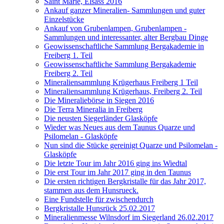
Saint Marie, Elsass 2016
Ankauf ganzer Mineralien- Sammlungen und guter
Einzelstücke
Ankauf von Grubenlampen, Grubenlampen -
Sammlungen und interessanter, alter Bergbau Dinge
Geowissenschaftliche Sammlung Bergakademie in
Freiberg 1. Teil
Geowissenschaftliche Sammlung Bergakademie
Freiberg 2. Teil
Mineraliensammlung Krügerhaus Freiberg 1 Teil
Mineraliensammlung Krügerhaus, Freiberg 2. Teil
Die Mineraliebörse in Siegen 2016
Die Terra Mineralia in Freiberg
Die neusten Siegerländer Glasköpfe
Wieder was Neues aus dem Taunus Quarze und
Psilomelan - Glasköpfe
Nun sind die Stücke gereinigt Quarze und Psilomelan -
Glasköpfe
Die letzte Tour im Jahr 2016 ging ins Wiedtal
Die erst Tour im Jahr 2017 ging in den Taunus
Die ersten richtigen Bergkristalle für das Jahr 2017,
stammen aus dem Hunsrueck.
Eine Fundstelle für zwischendurch
Bergkristalle Hunsrück 25.02.2017
Mineralienmesse Wilnsdorf im Siegerland 26.02.2017