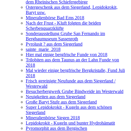
dem Rheinischen Schiefergebirge
Ostergeschenk aus dem Siegerland, Lepidokrokit,
Baryt usw.
Mineralienbörse Bad Ems 2018
Nach der Frust - Kluft folgten die beiden
Scherbenquarzklüfte
Sonderausstellung Grube San Fernando im
Bergbaumuseum Sassenroth
Pyrolusit ? aus dem Siegerland
sainte_marie_2018
Hier mal einige bergfrische Funde von 2018
Trilobiten aus dem Taunus an der Lahn Funde von
2018
Mal wieder einige bergfrische Bergkristalle, Fund Juli
2018
Frisch gereinigte Neufunde aus dem Siegerland /
Westerwald
Besucherbergwerk Grube Bindweide im Westerwald
Neuigkeiten aus dem Siegerland
Große Baryt Stufe aus dem Siegerland
Super Lepidokrokit - Kugeln aus dem schönen
Siegerland
Mineralienbörse Siegen 2018
Lepidokrokit - Kugeln und bunter Hydrohämatit
Pyromorphit aus dem Bergischen