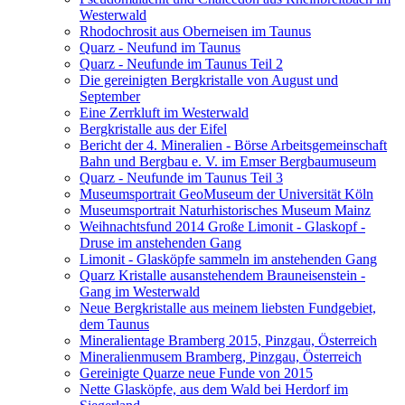
Westerwald
Rhodochrosit aus Oberneisen im Taunus
Quarz - Neufund im Taunus
Quarz - Neufunde im Taunus Teil 2
Die gereinigten Bergkristalle von August und
September
Eine Zerrkluft im Westerwald
Bergkristalle aus der Eifel
Bericht der 4. Mineralien - Börse Arbeitsgemeinschaft
Bahn und Bergbau e. V. im Emser Bergbaumuseum
Quarz - Neufunde im Taunus Teil 3
Museumsportrait GeoMuseum der Universität Köln
Museumsportrait Naturhistorisches Museum Mainz
Weihnachtsfund 2014 Große Limonit - Glaskopf -
Druse im anstehenden Gang
Limonit - Glasköpfe sammeln im anstehenden Gang
Quarz Kristalle ausanstehendem Brauneisenstein -
Gang im Westerwald
Neue Bergkristalle aus meinem liebsten Fundgebiet,
dem Taunus
Mineralientage Bramberg 2015, Pinzgau, Österreich
Mineralienmusem Bramberg, Pinzgau, Österreich
Gereinigte Quarze neue Funde von 2015
Nette Glasköpfe, aus dem Wald bei Herdorf im