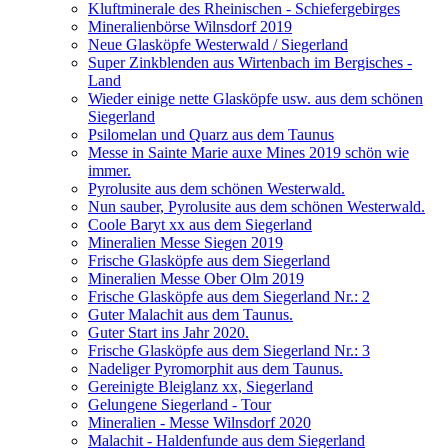
Kluftminerale des Rheinischen - Schiefergebirges
Mineralienbörse Wilnsdorf 2019
Neue Glasköpfe Westerwald / Siegerland
Super Zinkblenden aus Wirtenbach im Bergisches -
Land
Wieder einige nette Glasköpfe usw. aus dem schönen
Siegerland
Psilomelan und Quarz aus dem Taunus
Messe in Sainte Marie auxe Mines 2019 schön wie
immer.
Pyrolusite aus dem schönen Westerwald.
Nun sauber, Pyrolusite aus dem schönen Westerwald.
Coole Baryt xx aus dem Siegerland
Mineralien Messe Siegen 2019
Frische Glasköpfe aus dem Siegerland
Mineralien Messe Ober Olm 2019
Frische Glasköpfe aus dem Siegerland Nr.: 2
Guter Malachit aus dem Taunus.
Guter Start ins Jahr 2020.
Frische Glasköpfe aus dem Siegerland Nr.: 3
Nadeliger Pyromorphit aus dem Taunus.
Gereinigte Bleiglanz xx, Siegerland
Gelungene Siegerland - Tour
Mineralien - Messe Wilnsdorf 2020
Malachit - Haldenfunde aus dem Siegerland