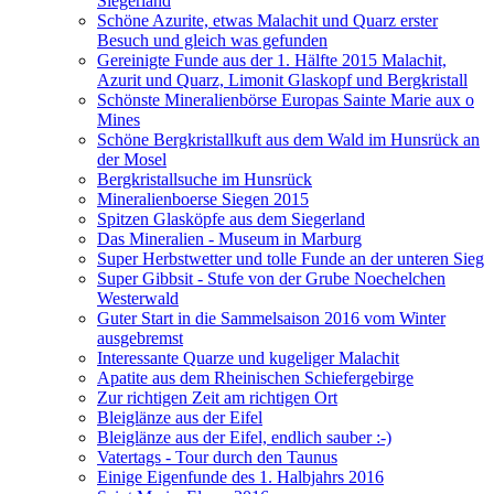
Siegerland
Schöne Azurite, etwas Malachit und Quarz erster
Besuch und gleich was gefunden
Gereinigte Funde aus der 1. Hälfte 2015 Malachit,
Azurit und Quarz, Limonit Glaskopf und Bergkristall
Schönste Mineralienbörse Europas Sainte Marie aux o
Mines
Schöne Bergkristallkuft aus dem Wald im Hunsrück an
der Mosel
Bergkristallsuche im Hunsrück
Mineralienboerse Siegen 2015
Spitzen Glasköpfe aus dem Siegerland
Das Mineralien - Museum in Marburg
Super Herbstwetter und tolle Funde an der unteren Sieg
Super Gibbsit - Stufe von der Grube Noechelchen
Westerwald
Guter Start in die Sammelsaison 2016 vom Winter
ausgebremst
Interessante Quarze und kugeliger Malachit
Apatite aus dem Rheinischen Schiefergebirge
Zur richtigen Zeit am richtigen Ort
Bleiglänze aus der Eifel
Bleiglänze aus der Eifel, endlich sauber :-)
Vatertags - Tour durch den Taunus
Einige Eigenfunde des 1. Halbjahrs 2016